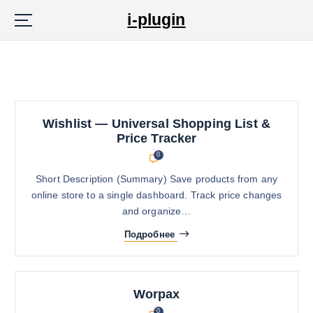
П
i-plugin
е
р
е
й
т
и
к
Wishlist — Universal Shopping List &
с
Price Tracker
о
0
д
Short Description (Summary) Save products from any
е
online store to a single dashboard. Track price changes
р
and organize…
ж
и
Подробнее
м
о
м
Worpax
у
0